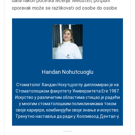
dana nakon početka lečenja. Međutim, potpuni
oporavak može se razlikovati od osobe do osobe.
Handan Nohutcuoglu
Стоматолог Хандан Нохутцуоглу дипломирао је на
Стоматолошком факултету Универзитета Еге 1987.
Искуство у различитим областима стицао је радећи
у многим стоматолошким поликлиникама током
своје каријере, комбинујући своје знање и искуство.
Тренутно наставља да ради у Холливоод Дентал-у.