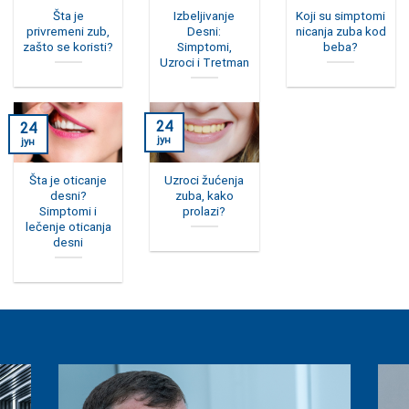
Šta je
Izbeljivanje
Koji su simptomi
privremeni zub,
Desni:
nicanja zuba kod
zašto se koristi?
Simptomi,
beba?
Uzroci i Tretman
24
24
јун
јун
Šta je oticanje
Uzroci žućenja
desni?
zuba, kako
Simptomi i
prolazi?
lečenje oticanja
desni