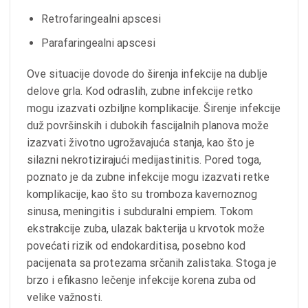
Retrofaringealni apscesi
Parafaringealni apscesi
Ove situacije dovode do širenja infekcije na dublje
delove grla. Kod odraslih, zubne infekcije retko
mogu izazvati ozbiljne komplikacije. Širenje infekcije
duž površinskih i dubokih fascijalnih planova može
izazvati životno ugrožavajuća stanja, kao što je
silazni nekrotizirajući medijastinitis. Pored toga,
poznato je da zubne infekcije mogu izazvati retke
komplikacije, kao što su tromboza kavernoznog
sinusa, meningitis i subduralni empiem. Tokom
ekstrakcije zuba, ulazak bakterija u krvotok može
povećati rizik od endokarditisa, posebno kod
pacijenata sa protezama srčanih zalistaka. Stoga je
brzo i efikasno lečenje infekcije korena zuba od
velike važnosti.