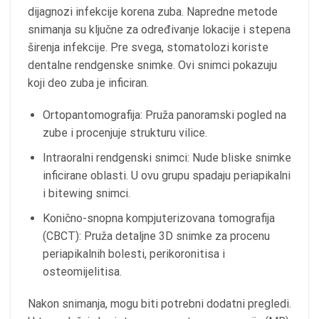
dijagnozi infekcije korena zuba. Napredne metode
snimanja su ključne za određivanje lokacije i stepena
širenja infekcije. Pre svega, stomatolozi koriste
dentalne rendgenske snimke. Ovi snimci pokazuju
koji deo zuba je inficiran.
Ortopantomografija: Pruža panoramski pogled na
zube i procenjuje strukturu vilice.
Intraoralni rendgenski snimci: Nude bliske snimke
inficirane oblasti. U ovu grupu spadaju periapikalni
i bitewing snimci.
Konično-snopna kompjuterizovana tomografija
(CBCT): Pruža detaljne 3D snimke za procenu
periapikalnih bolesti, perikoronitisa i
osteomijelitisa.
Nakon snimanja, mogu biti potrebni dodatni pregledi.