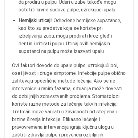
da prodiru u pulpu. Udari u zube takođe mogu
oštetiti krvne sudove pulpe, uzrokujući upalu.
Hemijski uticaji:
Određene hemijske supstance,
kao što su sredstva koja se koriste pri
izbeljivanju zuba, mogu prodirati kroz gleđ i
dentin i iritirati pulpu. Uticaj ovih hemijskih
supstanci na pulpu može izazvati upalu.
Ovi faktori dovode do upale pulpe, uzrokujući bol,
osetljivost i druge simptome. Infekcije pulpe obično
zahtevaju specifične metode lečenja. Ako se ne
interveniše u ranim fazama, situacija može dovesti
do ozbiljnijih zdravstvenih problema. Stomatolozi
koriste razne metode za lečenje takvih infekcija.
Tretman može varirati u zavisnosti od stepena i
brzine širenja infekcije. Efikasno lečenje i
pravovremena intervencija igraju ključnu ulogu u
zaštiti zdravlja pulpe i prevenciji ozbiljnijih