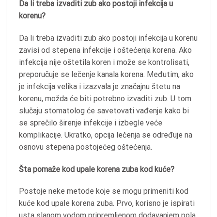
Da li treba izvaditi zub ako postoji infekcija u
korenu?
Da li treba izvaditi zub ako postoji infekcija u korenu
zavisi od stepena infekcije i oštećenja korena. Ako
infekcija nije oštetila koren i može se kontrolisati,
preporučuje se lečenje kanala korena. Međutim, ako
je infekcija velika i izazvala je značajnu štetu na
korenu, možda će biti potrebno izvaditi zub. U tom
slučaju stomatolog će savetovati vađenje kako bi
se sprečilo širenje infekcije i izbegle veće
komplikacije. Ukratko, opcija lečenja se određuje na
osnovu stepena postojećeg oštećenja.
Šta pomaže kod upale korena zuba kod kuće?
Postoje neke metode koje se mogu primeniti kod
kuće kod upale korena zuba. Prvo, korisno je ispirati
usta slanom vodom pripremljenom dodavanjem pola