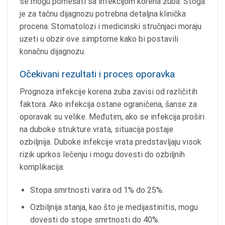
se mogu pomešati sa infekcijom korena zuba. Stoga
je za tačnu dijagnozu potrebna detaljna klinička
procena. Stomatolozi i medicinski stručnjaci moraju
uzeti u obzir ove simptome kako bi postavili
konačnu dijagnozu.
Očekivani rezultati i proces oporavka
Prognoza infekcije korena zuba zavisi od različitih
faktora. Ako infekcija ostane ograničena, šanse za
oporavak su velike. Međutim, ako se infekcija proširi
na duboke strukture vrata, situacija postaje
ozbiljnija. Duboke infekcije vrata predstavljaju visok
rizik uprkos lečenju i mogu dovesti do ozbiljnih
komplikacija:
Stopa smrtnosti varira od 1% do 25%.
Ozbiljnija stanja, kao što je medijastinitis, mogu
dovesti do stope smrtnosti do 40%.