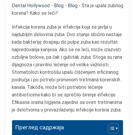
Dental Hollywood
-
Blog
-
Blog
-
Šta je upala zubnog
korena? Kako se leči?
Infekcija korena zuba je infekcija koja se javlja u
najdubljim delovima zuba. Ovo stanje obično nastaje
kada bakterije dospeju do pulpe zuba kao rezultat
napredovanja karijesa. Ako se ne leči, može izazvati
ozbiljne bolove, pa čak i gubitak zuba. Stoga su rana
dijagnoza i pravilno lečenje od velike važnosti.
Stomatolozi kontrolišu upalu čišćenjem inficiranog
područja i po potrebi primenom tretmana korenskih
kanala. Takođe, može biti potrebno lečenje
antibioticima kako bi se sprečilo širenje infekcije.
Efikasna oralna higijena zajedno sa ovim tretmanima
je delotvorna u prevazilaženju infekcije korena zuba.
Преглед садржаја