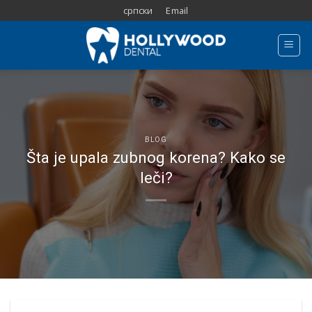
Skip
српски
Email
to
content
BLOG
Šta je upala zubnog korena? Kako se
leči?