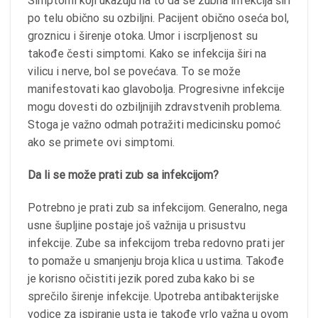
Simptomi koji ukazuju na to da se zubna infekcija širi
po telu obično su ozbiljni. Pacijent obično oseća bol,
groznicu i širenje otoka. Umor i iscrpljenost su
takođe česti simptomi. Kako se infekcija širi na
vilicu i nerve, bol se povećava. To se može
manifestovati kao glavobolja. Progresivne infekcije
mogu dovesti do ozbiljnijih zdravstvenih problema.
Stoga je važno odmah potražiti medicinsku pomoć
ako se primete ovi simptomi.
Da li se može prati zub sa infekcijom?
Potrebno je prati zub sa infekcijom. Generalno, nega
usne šupljine postaje još važnija u prisustvu
infekcije. Zube sa infekcijom treba redovno prati jer
to pomaže u smanjenju broja klica u ustima. Takođe
je korisno očistiti jezik pored zuba kako bi se
sprečilo širenje infekcije. Upotreba antibakterijske
vodice za ispiranje usta je takođe vrlo važna u ovom