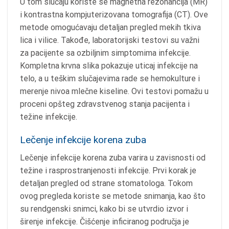
U tom slučaju koriste se magnetna rezonancija (MR)
i kontrastna kompjuterizovana tomografija (CT). Ove
metode omogućavaju detaljan pregled mekih tkiva
lica i vilice. Takođe, laboratorijski testovi su važni
za pacijente sa ozbiljnim simptomima infekcije.
Kompletna krvna slika pokazuje uticaj infekcije na
telo, a u teškim slučajevima rade se hemokulture i
merenje nivoa mlečne kiseline. Ovi testovi pomažu u
proceni opšteg zdravstvenog stanja pacijenta i
težine infekcije.
Lečenje infekcije korena zuba
Lečenje infekcije korena zuba varira u zavisnosti od
težine i rasprostranjenosti infekcije. Prvi korak je
detaljan pregled od strane stomatologa. Tokom
ovog pregleda koriste se metode snimanja, kao što
su rendgenski snimci, kako bi se utvrdio izvor i
širenje infekcije. Čišćenje inficiranog područja je