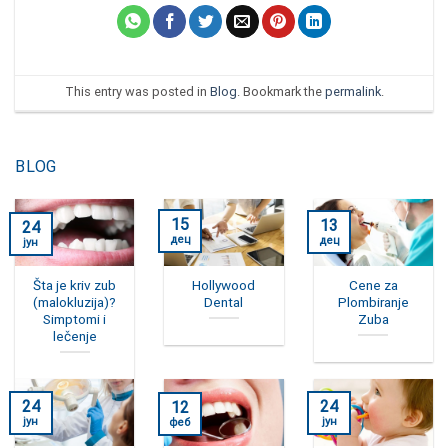
This entry was posted in
Blog
. Bookmark the
permalink
.
BLOG
15
13
24
дец
дец
јун
Šta je kriv zub
Hollywood
Cene za
(malokluzija)?
Dental
Plombiranje
Simptomi i
Zuba
lečenje
24
24
12
јун
јун
феб