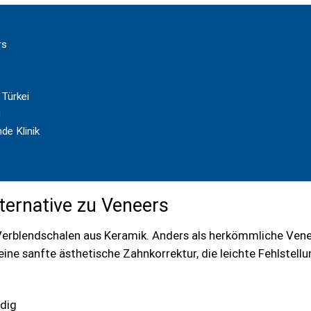
rs
 Türkei
i
de Klinik
ternative zu Veneers
erblendschalen aus Keramik. Anders als herkömmliche Venee
ne sanfte ästhetische Zahnkorrektur, die leichte Fehlstell
dig