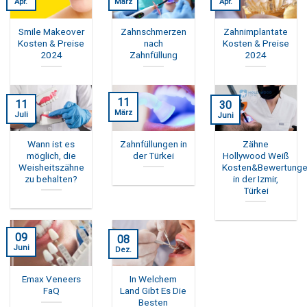
Apr.
März
Apr.
Smile Makeover
Zahnschmerzen
Zahnimplantate
Kosten & Preise
nach
Kosten & Preise
2024
Zahnfüllung
2024
11
11
30
März
Juli
Juni
Wann ist es
Zahnfüllungen in
Zähne
möglich, die
der Türkei
Hollywood Weiß
Weisheitszähne
Kosten&Bewertung
zu behalten?
in der Izmir,
Türkei
09
08
Juni
Dez.
Emax Veneers
In Welchem
FaQ
Land Gibt Es Die
Besten