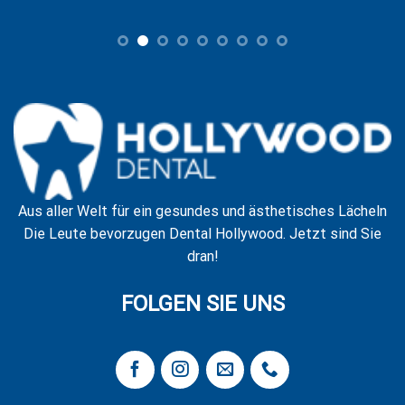
Aus aller Welt für ein gesundes und ästhetisches Lächeln
Die Leute bevorzugen Dental Hollywood. Jetzt sind Sie
dran!
FOLGEN SIE UNS
ANSCHRIFT
Adalet Mahallesi, Şehit Polis Fethi Sekin Caddesi, No: 6
Ventus Tower Kat:2 İç Kapı:21, 35530 Bayraklı/İzmir