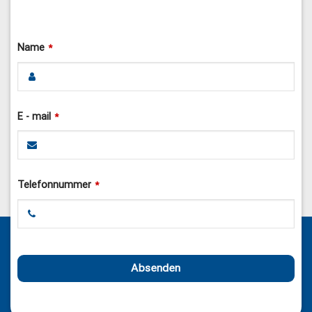
E - mail
*
Telefonnummer
*
Absenden
Dieses
Feld
sollte
nicht
ausgefüllt
werden