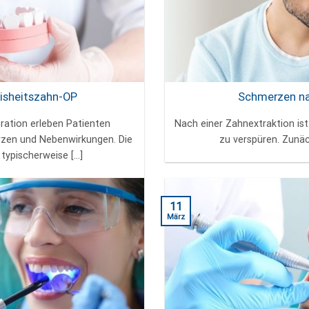
isheitszahn-OP
Schmerzen na
ration erleben Patienten
Nach einer Zahnextraktion is
rzen und Nebenwirkungen. Die
zu verspüren. Zunäc
ypischerweise [...]
11
März