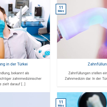
11
März
g in der Türkei
Zahnfüllun
dlung, bekannt als
Zahnfüllungen stellen ei
ichtiger zahnmedizinischer
Zahnmedizin dar. In der Türk
zielt darauf [...]
11
März