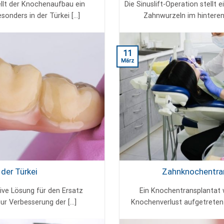
ellt der Knochenaufbau ein
Die Sinuslift-Operation stellt
onders in der Türkei [...]
Zahnwurzeln im hinteren 
11
März
der Türkei
Zahnknochentran
ive Lösung für den Ersatz
Ein Knochentransplantat w
r Verbesserung der [...]
Knochenverlust aufgetreten ist