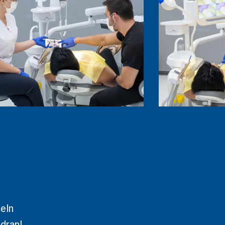
eln
dran!