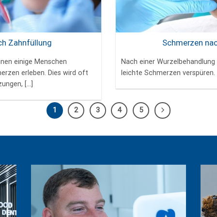
h Zahnfüllung
Schmerzen nac
nnen einige Menschen
Nach einer Wurzelbehandlung
rzen erleben. Dies wird oft
leichte Schmerzen verspüren. D
ngen, [...]
1
2
3
4
5