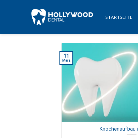
Skip
to
STARTSEITE
content
11
März
Knochenaufbau in