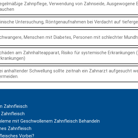
egelmäßige Zahnpflege, Verwendung von Zahnseide, Ausgewogene E
auchen
linische Untersuchung, Röntgenaufnahmen bei Verdacht auf tiefer
chwangere, Menschen mit Diabetes, Personen mit schlechter Mundh
chäden am Zahnhalteapparat, Risiko für systemische Erkrankungen (z.
rkrankungen)
ei anhaltender Schwellung sollte zeitnah ein Zahnarzt aufgesucht 
ermeiden.
m Zahnfleisch
Zahnfleisch
bleme mit Geschwollenem Zahnfleisch Behandeln
nes Zahnfleisch
fleisches Vorbei?