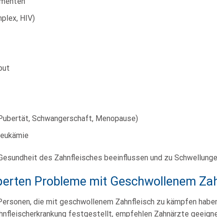
amenten
plex, HIV)
but
e
Pubertät, Schwangerschaft, Menopause)
Leukämie
Gesundheit des Zahnfleisches beeinflussen und zu Schwellunge
erten Probleme mit Geschwollenem Zah
rsonen, die mit geschwollenem Zahnfleisch zu kämpfen haben, 
ahnfleischerkrankung festgestellt, empfehlen Zahnärzte geeign