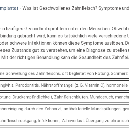
implantat
-
Was ist Geschwollenes Zahnfleisch? Symptome und
 ein häufiges Gesundheitsproblem unter den Menschen. Obwohl 
bindung gebracht wird, kann es tatsächlich viele verschiedene
der schwere Infektionen können diese Symptome auslösen. Dah
ieses Zustands gut zu verstehen, um eine Diagnose zu stellen
 Mit der richtigen Behandlung kann die Gesundheit des Zahnflei
ine Schwellung des Zahnfleischs, oft begleitet von Rötung, Schmerz
ingivitis, Parodontitis, Nährstoffmangel (z. B. Vitamin C), hormonel
ötung, Druckempfindlichkeit, Zahnfleischbluten, Mundgeruch, manchm
ahnreinigung durch den Zahnarzt, antibakterielle Mundspülungen, ges
ahnfleischrückgang, Infektionen, Zahnverlust, Übergang zu chronis