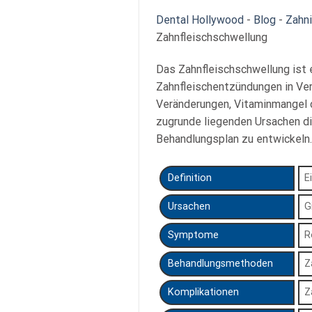
Dental Hollywood
-
Blog
-
Zahn
Zahnfleischschwellung
Das Zahnfleischschwellung ist
Zahnfleischentzündungen in Ver
Veränderungen, Vitaminmangel o
zugrunde liegenden Ursachen d
Behandlungsplan zu entwickeln.
Definition
E
Ursachen
G
Symptome
R
Behandlungsmethoden
Z
Komplikationen
Z