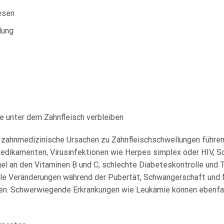
esen
lung
 unter dem Zahnfleisch verbleiben
t zahnmedizinische Ursachen zu Zahnfleischschwellungen führe
ikamenten, Virusinfektionen wie Herpes simplex oder HIV, Soo
el an den Vitaminen B und C, schlechte Diabeteskontrolle und
le Veränderungen während der Pubertät, Schwangerschaft un
hen. Schwerwiegende Erkrankungen wie Leukämie können ebenfa