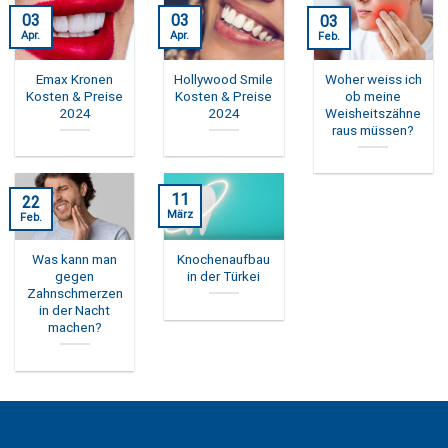
03
03
03
Apr.
Apr.
Feb.
Emax Kronen
Hollywood Smile
Woher weiss ich
Kosten & Preise
Kosten & Preise
ob meine
2024
2024
Weisheitszähne
raus müssen?
11
22
März
Feb.
Was kann man
Knochenaufbau
gegen
in der Türkei
Zahnschmerzen
in der Nacht
machen?