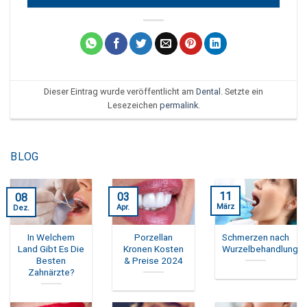
Dieser Eintrag wurde veröffentlicht am
Dental
. Setzte ein
Lesezeichen
permalink
.
BLOG
11
03
08
März
Apr.
Dez.
In Welchem
Porzellan
Schmerzen nach
Land Gibt Es Die
Kronen Kosten
Wurzelbehandlung
Besten
& Preise 2024
Zahnärzte?