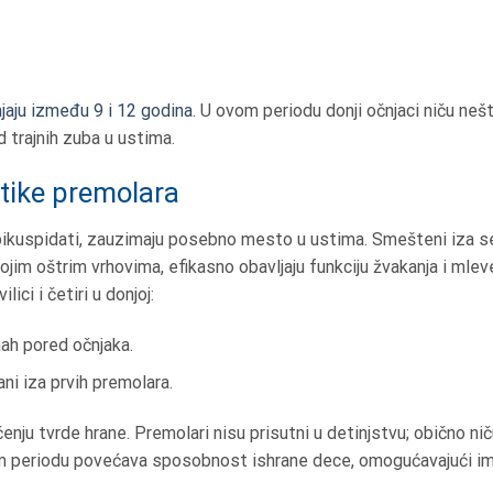
aju između 9 i 12 godina.
U ovom periodu donji očnjaci niču nešt
d trajnih zuba u ustima.
stike premolara
ikuspidati, zauzimaju posebno mesto u ustima. Smešteni iza sek
vojim oštrim vrhovima, efikasno obavljaju funkciju žvakanja i mlev
lici i četiri u donjoj:
ah pored očnjaka.
ani iza prvih premolara.
ečenju tvrde hrane. Premolari nisu prisutni u detinjstvu; obično 
m periodu povećava sposobnost ishrane dece, omogućavajući im 