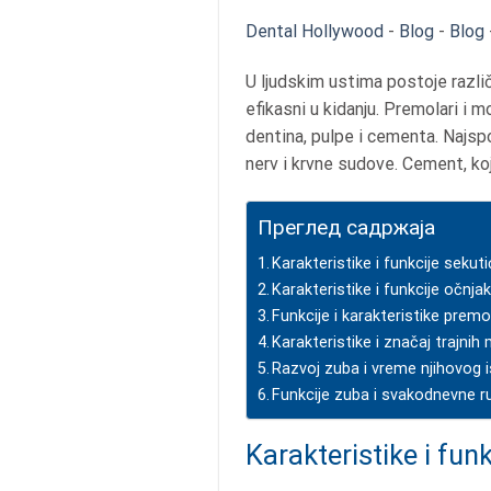
Dental Hollywood
-
Blog
-
Blog
U ljudskim ustima postoje različi
efikasni u kidanju. Premolari i 
dentina, pulpe i cementa. Najspol
nerv i krvne sudove. Cement, ko
Преглед садржаја
Karakteristike i funkcije sekut
Karakteristike i funkcije očnja
Funkcije i karakteristike premo
Karakteristike i značaj trajnih
Razvoj zuba i vreme njihovog 
Funkcije zuba i svakodnevne r
Karakteristike i fun