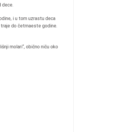
d dece.
odine, i u tom uzrastu deca
 traje do četrnaeste godine.
šnji molari“, obično niču oko