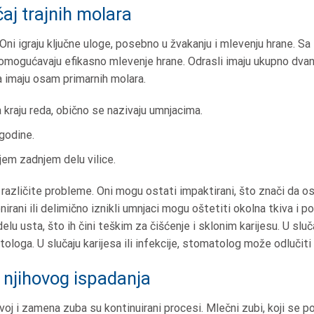
čaj trajnih molara
 Oni igraju ključne uloge, posebno u žvakanju i mlevenju hrane. Sa
 omogućavaju efikasno mlevenje hrane. Odrasli imaju ukupno dvana
eca imaju osam primarnih molara.
a kraju reda, obično se nazivaju umnjacima.
 godine.
jem zadnjem delu vilice.
azličite probleme. Oni mogu ostati impaktirani, što znači da ost
nirani ili delimično iznikli umnjaci mogu oštetiti okolna tkiva i po
elu usta, što ih čini teškim za čišćenje i sklonim karijesu. U sluč
loga. U slučaju karijesa ili infekcije, stomatolog može odlučiti
 njihovog ispadanja
j i zamena zuba su kontinuirani procesi. Mlečni zubi, koji se poja