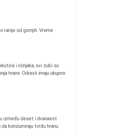
o ranije od gornjih. Vreme
utića i očnjaka, ovi zubi su
enja hrane. Odrasli imaju ukupno
niču između deset i dvanaest
da konzumiraju tvrđu hranu.