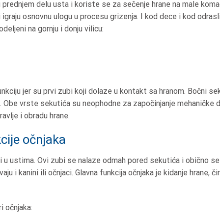
 u prednjem delu usta i koriste se za sečenje hrane na male koma
i igraju osnovnu ulogu u procesu grizenja. I kod dece i kod odras
ljeni na gornju i donju vilicu:
nkciju jer su prvi zubi koji dolaze u kontakt sa hranom. Bočni sek
u. Obe vrste sekutića su neophodne za započinjanje mehaničke di
avlje i obradu hrane.
kcije očnjaka
ubi u ustima. Ovi zubi se nalaze odmah pored sekutića i obično se
aju i kanini ili očnjaci. Glavna funkcija očnjaka je kidanje hrane,
i očnjaka: