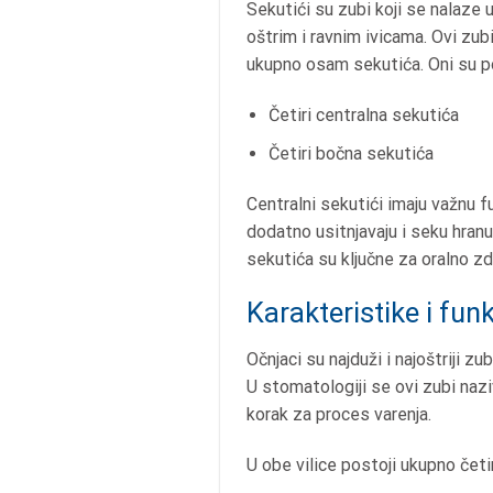
Sekutići su zubi koji se nalaze
oštrim i ravnim ivicama. Ovi zub
ukupno osam sekutića. Oni su pode
Četiri centralna sekutića
Četiri bočna sekutića
Centralni sekutići imaju važnu fu
dodatno usitnjavaju i seku hran
sekutića su ključne za oralno zdr
Karakteristike i fun
Očnjaci su najduži i najoštriji z
U stomatologiji se ovi zubi naziv
korak za proces varenja.
U obe vilice postoji ukupno četir