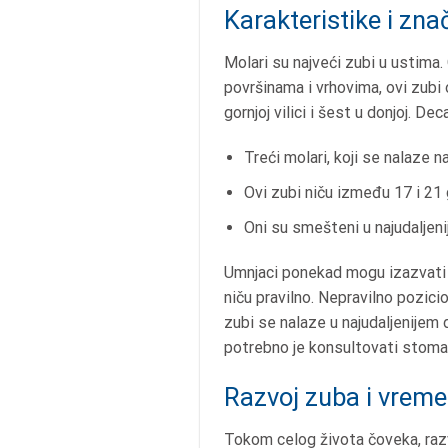
Karakteristike i zna
Molari su najveći zubi u ustima.
površinama i vrhovima, ovi zubi
gornjoj vilici i šest u donjoj. D
Treći molari, koji se nalaze n
Ovi zubi niču između 17 i 21
Oni su smešteni u najudaljeni
Umnjaci ponekad mogu izazvati r
niču pravilno. Nepravilno pozicio
zubi se nalaze u najudaljenijem d
potrebno je konsultovati stomato
Razvoj zuba i vreme
Tokom celog života čoveka, razvo