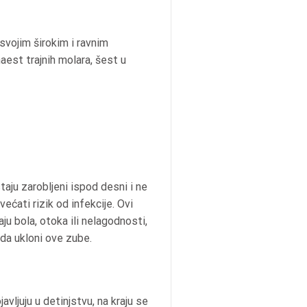
 svojim širokim i ravnim
est trajnih molara, šest u
aju zarobljeni ispod desni i ne
većati rizik od infekcije. Ovi
aju bola, otoka ili nelagodnosti,
 da ukloni ove zube.
vljuju u detinjstvu, na kraju se