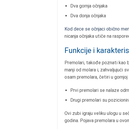
Dva gornja očnjaka
Dva donja očnjaka
Kod dece se očnjaci obično menj
nicanja očnjaka utiče na raspore
Funkcije i karakteri
Premolari, takođe poznati kao b
manji od molara i, zahvaljujući s
osam premolara, četiri u gornjoj vi
Prvi premolari se nalaze odm
Drugi premolari su pozicionir
Ovi zubi igraju veliku ulogu u s
godina. Pojava premolara u ovo