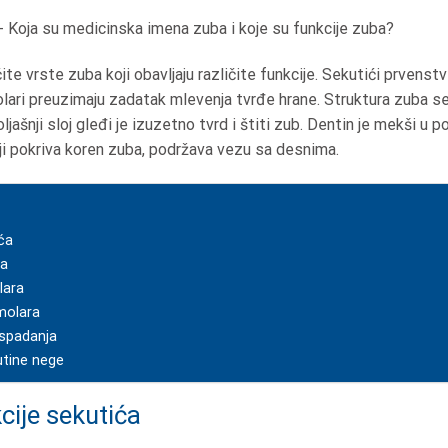
-
Koja su medicinska imena zuba i koje su funkcije zuba?
te vrste zuba koji obavljaju različite funkcije. Sekutići prvenstv
molari preuzimaju zadatak mlevenja tvrđe hrane. Struktura zuba se
jašnji sloj gleđi je izuzetno tvrd i štiti zub. Dentin je mekši u 
ji pokriva koren zuba, podržava vezu sa desnima.
ića
ka
lara
 molara
ispadanja
utine nege
kcije sekutića