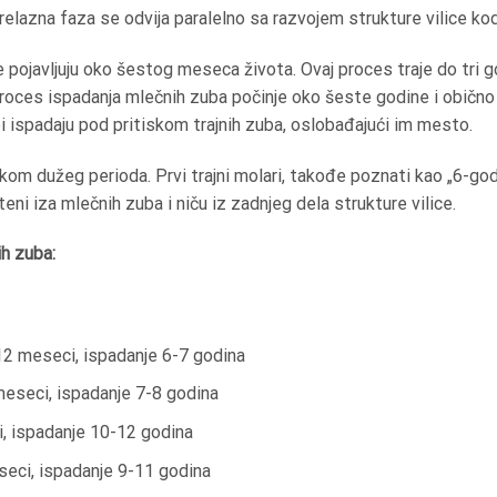
relazna faza se odvija paralelno sa razvojem strukture vilice ko
 pojavljuju oko šestog meseca života. Ovaj proces traje do tri g
roces ispadanja mlečnih zuba počinje oko šeste godine i obično
ispadaju pod pritiskom trajnih zuba, oslobađajući im mesto.
okom dužeg perioda. Prvi trajni molari, takođe poznati kao „6-godi
ni iza mlečnih zuba i niču iz zadnjeg dela strukture vilice.
ih zuba:
-12 meseci, ispadanje 6-7 godina
 meseci, ispadanje 7-8 godina
i, ispadanje 10-12 godina
eseci, ispadanje 9-11 godina