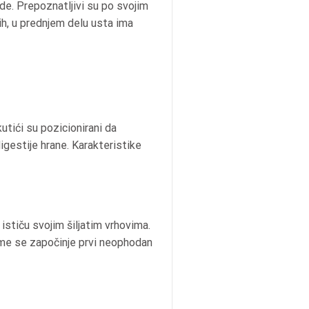
de. Prepoznatljivi su po svojim
lih, u prednjem delu usta ima
utići su pozicionirani da
gestije hrane. Karakteristike
 ističu svojim šiljatim vrhovima.
 čime se započinje prvi neophodan