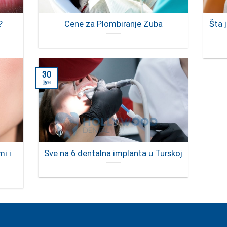
?
Cene za Plombiranje Zuba
Šta 
30
јун
i i
Sve na 6 dentalna implanta u Turskoj