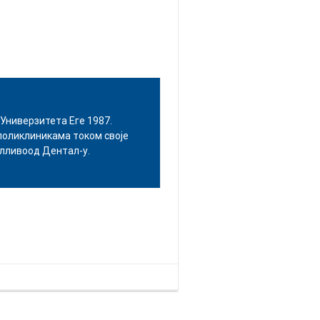
Универзитета Еге 1987.
поликлиникама током своје
олливоод Дентал-у.