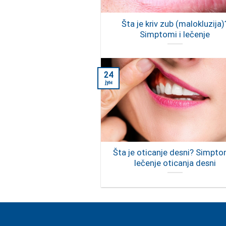
Šta je kriv zub (malokluzija)
Simptomi i lečenje
24
јун
Šta je oticanje desni? Simptom
lečenje oticanja desni