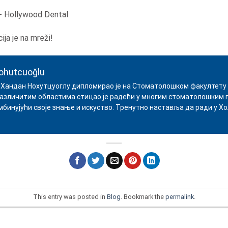
-
Hollywood Dental
ja je na mreži!
ohutcuoğlu
Хандан Нохутцуоглу дипломирао је на Стоматолошком факултету 
различитим областима стицао је радећи у многим стоматолошким 
омбинујући своје знање и искуство. Тренутно наставља да ради у Х
This entry was posted in
Blog
. Bookmark the
permalink
.