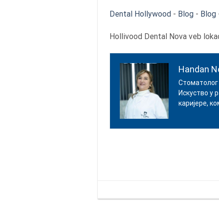
Dental Hollywood
-
Blog
-
Blog
Hollivood Dental Nova veb lokaci
Handan N
Стоматолог 
Искуство у 
каријере, к