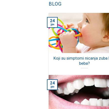
BLOG
24
јун
Koji su simptomi nicanja zuba
beba?
24
јун