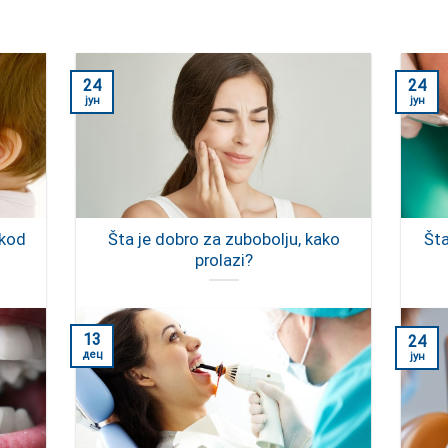
24
24
јун
јун
 kod
Šta je dobro za zubobolju, kako
Št
prolazi?
13
24
дец
јун