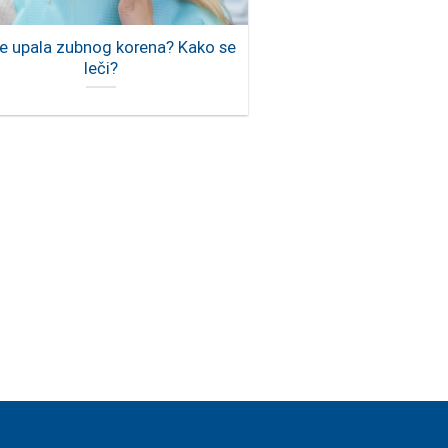
je upala zubnog korena? Kako se
leči?