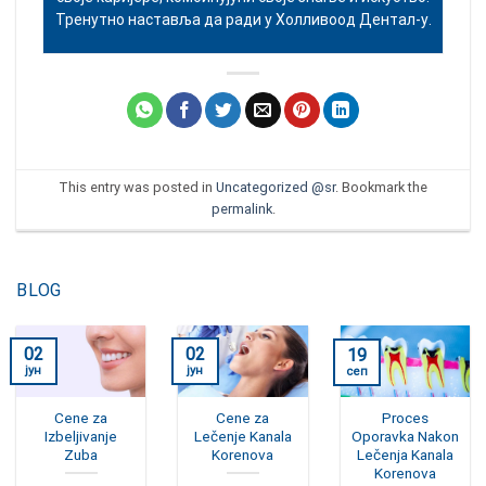
Тренутно наставља да ради у Холливоод Дентал-у.
This entry was posted in
Uncategorized @sr
. Bookmark the
permalink
.
BLOG
02
02
19
јун
јун
сеп
Cene za
Cene za
Proces
Izbeljivanje
Lečenje Kanala
Oporavka Nakon
Zuba
Korenova
Lečenja Kanala
Korenova