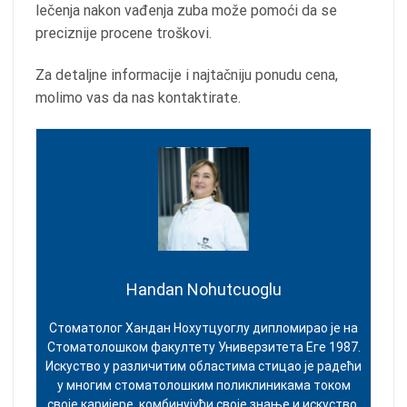
lečenja nakon vađenja zuba može pomoći da se
preciznije procene troškovi.
Za detaljne informacije i najtačniju ponudu cena,
molimo vas da nas kontaktirate.
Handan Nohutcuoglu
Стоматолог Хандан Нохутцуоглу дипломирао је на
Стоматолошком факултету Универзитета Еге 1987.
Искуство у различитим областима стицао је радећи
у многим стоматолошким поликлиникама током
своје каријере, комбинујући своје знање и искуство.