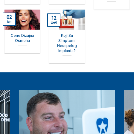
02
12
јун
феб
Cene Dizajna
Koji Su
Osmeha
Simptomi
Neuspelog
Implanta?