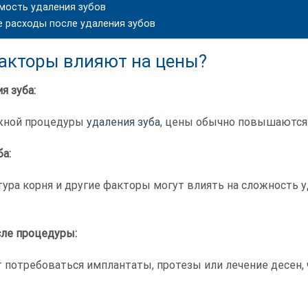
мость удаления зубов
 расходы после удаления зубов
акторы влияют на цены?
я зуба:
ожной процедуры
удаления зуба
, цены обычно повышаются
ба:
тура корня и другие факторы могут влиять на сложность у
сле процедуры:
т потребоваться имплантаты, протезы или лечение десен,