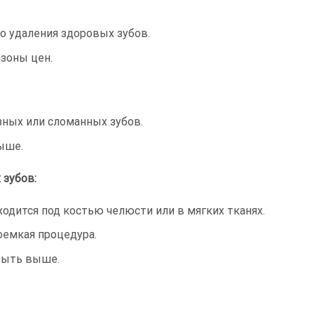
о удаления здоровых зубов.
зоны цен.
зных или сломанных зубов.
ыше.
 зубов:
ходится под костью челюсти или в мягких тканях.
оемкая процедура.
быть выше.