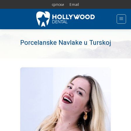
Skip
српски
Email
to
content
Porcelanske Navlake u Turskoj