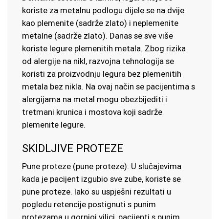
koriste za metalnu podlogu dijele se na dvije
kao plemenite (sadrže zlato) i neplemenite
metalne (sadrže zlato). Danas se sve više
koriste legure plemenitih metala. Zbog rizika
od alergije na nikl, razvojna tehnologija se
koristi za proizvodnju legura bez plemenitih
metala bez nikla. Na ovaj način se pacijentima s
alergijama na metal mogu obezbijediti i
tretmani krunica i mostova koji sadrže
plemenite legure.
SKIDLJIVE PROTEZE
Pune proteze (pune proteze): U slučajevima
kada je pacijent izgubio sve zube, koriste se
pune proteze. Iako su uspješni rezultati u
pogledu retencije postignuti s punim
protezama u gornjoj vilici, pacijenti s punim