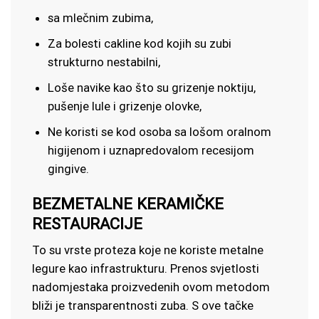
sa mlečnim zubima,
Za bolesti cakline kod kojih su zubi
strukturno nestabilni,
Loše navike kao što su grizenje noktiju,
pušenje lule i grizenje olovke,
Ne koristi se kod osoba sa lošom oralnom
higijenom i uznapredovalom recesijom
gingive.
BEZMETALNE KERAMIČKE
RESTAURACIJE
To su vrste proteza koje ne koriste metalne
legure kao infrastrukturu. Prenos svjetlosti
nadomjestaka proizvedenih ovom metodom
bliži je transparentnosti zuba. S ove tačke