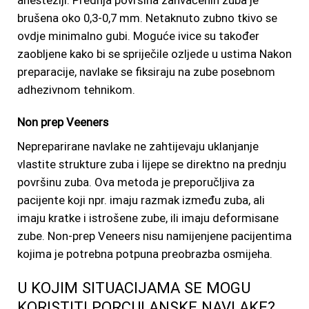
brušena oko 0,3-0,7 mm. Netaknuto zubno tkivo se
ovdje minimalno gubi. Moguće ivice su također
zaobljene kako bi se spriječile ozljede u ustima Nakon
preparacije, navlake se fiksiraju na zube posebnom
adhezivnom tehnikom.
Non prep Veeners
Nepreparirane navlake ne zahtijevaju uklanjanje
vlastite strukture zuba i lijepe se direktno na prednju
površinu zuba. Ova metoda je preporučljiva za
pacijente koji npr. imaju razmak između zuba, ali
imaju kratke i istrošene zube, ili imaju deformisane
zube. Non-prep Veneers nisu namijenjene pacijentima
kojima je potrebna potpuna preobrazba osmijeha.
U KOJIM SITUACIJAMA SE MOGU
KORISTITI PORCULANSKE NAVLAKE?