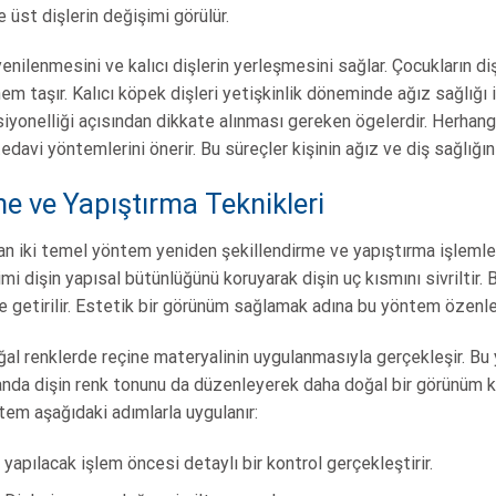
 üst dişlerin değişimi görülür.
enilenmesini ve kalıcı dişlerin yerleşmesini sağlar. Çocukların 
 taşır. Kalıcı köpek dişleri yetişkinlik döneminde ağız sağlığı iç
iyonelliği açısından dikkate alınması gereken ögelerdir. Herhangi
davi yöntemlerini önerir. Bu süreçler kişinin ağız ve diş sağlığı
me ve Yapıştırma Teknikleri
an iki temel yöntem yeniden şekillendirme ve yapıştırma işlemleri
i dişin yapısal bütünlüğünü koruyarak dişin uç kısmını sivriltir. 
le getirilir. Estetik bir görünüm sağlamak adına bu yöntem özenle
ğal renklerde reçine materyalinin uygulanmasıyla gerçekleşir. Bu 
da dişin renk tonunu da düzenleyerek daha doğal bir görünüm ka
ntem aşağıdaki adımlarla uygulanır:
yapılacak işlem öncesi detaylı bir kontrol gerçekleştirir.