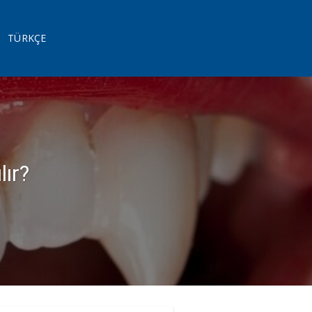
TÜRKÇE
lır?