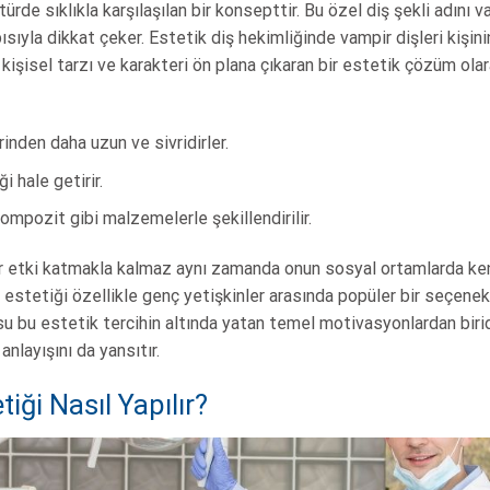
ürde sıklıkla karşılaşılan bir konsepttir. Bu özel diş şekli adını v
pısıyla dikkat çeker. Estetik diş hekimliğinde vampir dişleri kişin
i kişisel tarzı ve karakteri ön plana çıkaran bir estetik çözüm ola
nden daha uzun ve sivridirler.
i hale getirir.
mpozit gibi malzemelerle şekillendirilir.
r etki katmakla kalmaz aynı zamanda onun sosyal ortamlarda ken
 estetiği özellikle genç yetişkinler arasında popüler bir seçenek
su bu estetik tercihin altında yatan temel motivasyonlardan biridi
nlayışını da yansıtır.
tiği Nasıl Yapılır?