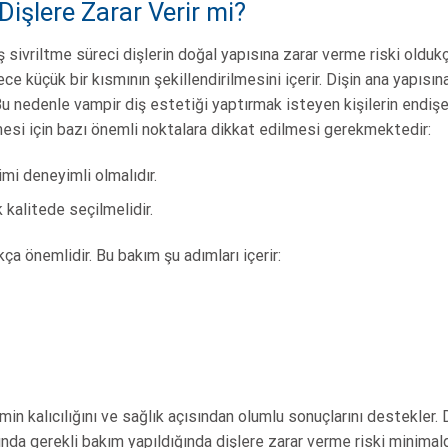
Dişlere Zarar Verir mi?
ş sivriltme süreci dişlerin doğal yapısına zarar verme riski oldu
ece küçük bir kısmının şekillendirilmesini içerir. Dişin ana yapıs
. Bu nedenle vampir diş estetiği yaptırmak isteyen kişilerin endi
mesi için bazı önemli noktalara dikkat edilmesi gerekmektedir:
imi deneyimli olmalıdır.
kalitede seçilmelidir.
ça önemlidir. Bu bakım şu adımları içerir:
i
emin kalıcılığını ve sağlık açısından olumlu sonuçlarını destekler. 
da gerekli bakım yapıldığında dişlere zarar verme riski minimald