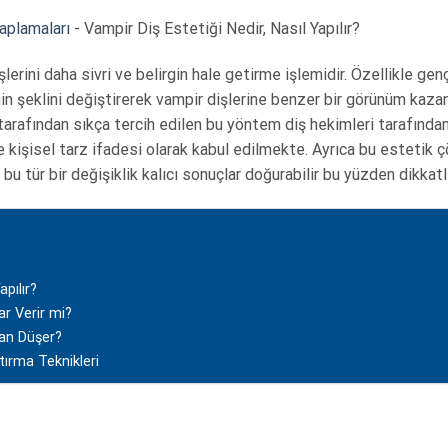
aplamaları
-
Vampir Diş Estetiği Nedir, Nasıl Yapılır?
şlerini daha sivri ve belirgin hale getirme işlemidir. Özellikle ge
in şeklini değiştirerek vampir dişlerine benzer bir görünüm kaza
rafından sıkça tercih edilen bu yöntem diş hekimleri tarafından 
kişisel tarz ifadesi olarak kabul edilmekte. Ayrıca bu estetik 
bu tür bir değişiklik kalıcı sonuçlar doğurabilir bu yüzden dikkatl
apılır?
ar Verir mi?
man Düşer?
tırma Teknikleri