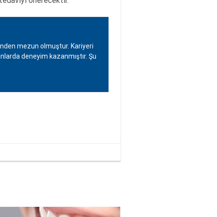
 tedaviyi önerecektir.
i’nden mezun olmuştur. Kariyeri
 alanlarda deneyim kazanmıştır. Şu