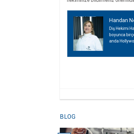
hekiminize bildirmeniz önemlidir.
Handan N
Diş Hekimi Ha
boyunca birçok
anda Hollywo
BLOG