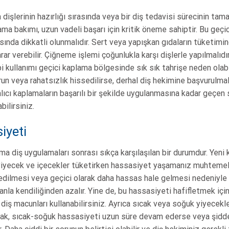
 dişlerinin hazırlığı sırasında veya bir diş tedavisi sürecinin ta
ama bakımı, uzun vadeli başarı için kritik öneme sahiptir. Bu geç
ında dikkatli olunmalıdır. Sert veya yapışkan gıdaların tüketimind
ar verebilir. Çiğneme işlemi çoğunlukla karşı dişlerle yapılmalıdı
pi kullanımı geçici kaplama bölgesinde sık sık tahrişe neden olab
run veya rahatsızlık hissedilirse, derhal diş hekimine başvurulmal
lıcı kaplamaların başarılı bir şekilde uygulanmasına kadar geçen s
bilirsiniz.
iyeti
 diş uygulamaları sonrası sıkça karşılaşılan bir durumdur. Yeni k
yiyecek ve içecekler tüketirken hassasiyet yaşamanız muhtemeldi
 edilmesi veya geçici olarak daha hassas hale gelmesi nedeniyle 
anla kendiliğinden azalır. Yine de, bu hassasiyeti hafifletmek için
 diş macunları kullanabilirsiniz. Ayrıca sıcak veya soğuk yiyecek
ncak, sıcak-soğuk hassasiyeti uzun süre devam ederse veya şidde