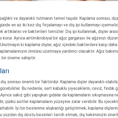
 sağlıklı ve dayanıklı tutmanın temel taşıdır. Kaplama sonrası, düz
, günde en az iki kez diş fırçalamayı ve diş ipi kullanmayı içermeli
 artıklarını ve bakterileri temizler. Diş ipi kullanmak, dişler arası
nı korur. Ayrıca antimikrobiyal bir ağız gargarası ile ağzınızı düze
 Unutmayın ki kaplama dişler, ağız içindeki bakterilere karşı daha
kaplamalarınızın ömrünü uzatmaya yardımcı olacaktır. Ağız bakım
k bir öneme sahiptir.
ları
iş sonrası önemli bir faktördür. Kaplama dişler dayanıklı olabilir
 görebilirler. Bu nedenle, sert kabuklu yiyeceklerin, ceviz, fındık g
yrıca sakız gibi yapışkan gıdalar da kaplamaların sıkışmasına ned
r, çünkü asitler kaplamaların yüzeyine zarar verebilir. Bu içecekl
altabilir. İyi bir beslenme alışkanlığı geliştirmek, kaplama dişleri
u yüzden diş dostu besinleri tercih etmek, diş hekiminizin öneri