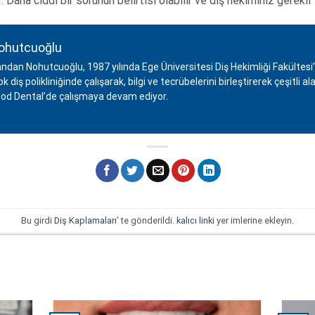
 Daha ciddi bir sorunun belirtisi olabilir ve diş hekiminiz gerekli
ohutcuoğlu
ndan Nohutcuoğlu, 1987 yılında Ege Üniversitesi Diş Hekimliği Fakültes
 diş polikliniğinde çalışarak, bilgi ve tecrübelerini birleştirerek çeşitli
od Dental’de çalışmaya devam ediyor.
Bu girdi
Diş Kaplamaları
’ te gönderildi.
kalıcı linki
yer imlerine ekleyin.