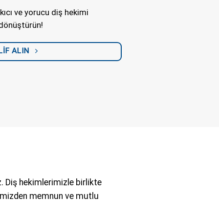
ıkıcı ve yorucu diş hekimi
e dönüştürün!
İF ALIN
 Diş hekimlerimizle birlikte
iniğimizden memnun ve mutlu