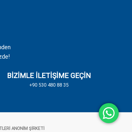
inden
zde!
BİZİMLE İLETİŞİME GEÇİN
+90 530 480 88 35
TLERİ ANONİM ŞİRKETİ