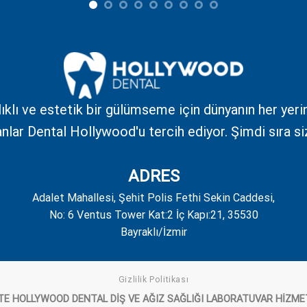
ıklı ve estetik bir gülümseme için dünyanın her yer
anlar Dental Hollywood'u tercih ediyor. Şimdi sıra si
ADRES
Adalet Mahallesi, Şehit Polis Fethi Sekin Caddesi,
No: 6 Ventus Tower Kat:2 İç Kapı:21, 35530
Bayraklı/İzmir
Gizlilik Politikası
E HOLLYWOOD DENTAL DİŞ VE AĞIZ SAĞLIĞI LABORATUVAR HİZME