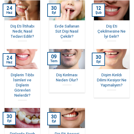
24
30
12
Haz
Eyl
Şub
Diş Eti İltihabı
Evde Sallanan
Diş Eti
Nedir, Nasıl
Süt Dişi Nasıl
Çekilmesine Ne
Tedavi Edilir?
Çekilir?
İyi Gelir?
09
30
24
Tem
Eyl
Haz
Dişlerin Tıbbı
Diş Kırılması
Dişim Kırıldı
İsimleri ve
Neden Olur?
Dilimi Kesiyor Ne
Dişlerin
Yapmalıyım?
Görevleri
Nelerdir?
30
30
Eyl
Eyl
Dişlerde Siyah
Diş Eti Apsesi