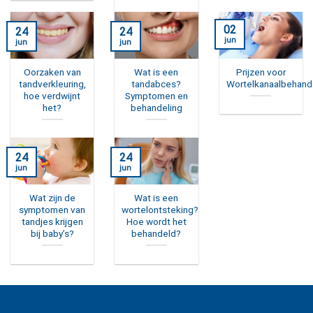
02
24
24
jun
jun
jun
Oorzaken van
Wat is een
Prijzen voor
tandverkleuring,
tandabces?
Wortelkanaalbehand
hoe verdwijnt
Symptomen en
het?
behandeling
24
24
jun
jun
Wat zijn de
Wat is een
symptomen van
wortelontsteking?
tandjes krijgen
Hoe wordt het
bij baby’s?
behandeld?