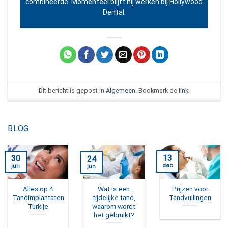
combineerde. Momenteel blijft hij werken bij Hollywood
Dental.
Dit bericht is gepost in
Algemeen
. Bookmark de
link
.
BLOG
13
30
24
dec
jun
jun
Alles op 4
Wat is een
Prijzen voor
Tandimplantaten
tijdelijke tand,
Tandvullingen
Turkije
waarom wordt
het gebruikt?