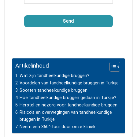
Send
Dit
veld
moet
leeg
blijven
Artikelinhoud
Wat zijn tandheelkundige bruggen?
Voordelen van tandheelkundige bruggen in Turkije
Soorten tandheelkundige bruggen
Hoe tandheelkundige bruggen gedaan in Turkije?
Herstel en nazorg voor tandheelkundige bruggen
Risico’s en overwegingen van tandheelkundige
bruggen in Turkije
Neem een 360°-tour door onze kliniek