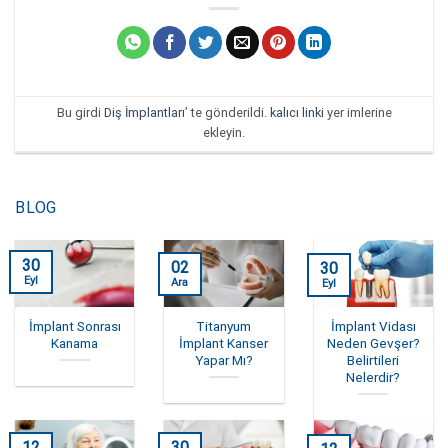
Bu girdi
Diş İmplantları
’ te gönderildi.
kalıcı linki
yer imlerine
ekleyin.
BLOG
30
02
30
Eyl
Ara
Eyl
İmplant Sonrası
Titanyum
İmplant Vidası
Kanama
İmplant Kanser
Neden Gevşer?
Yapar Mı?
Belirtileri
Nelerdir?
12
30