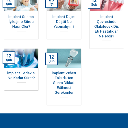
12
Şub
Eyl
Şub
İmplant Sonrası
İmplant Dişim
İmplant
İyileşme Süreci
Düştü Ne
Çevresinde
Nasıl Olur?
Yapmalıyım?
Olabilecek Diş
Eti Hastalıkları
Nelerdir?
12
12
Şub
Şub
İmplant Tedavisi
İmplant Vidası
Ne Kadar Sürer?
Takıldıktan
Sonra Dikkat
Edilmesi
Gerekenler