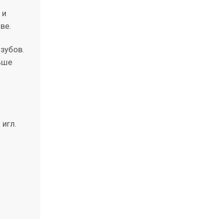
 и
ве.
зубов.
ьше
игл.