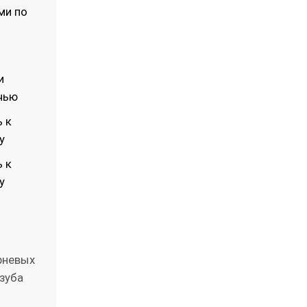
ми по
и
чью
 к
у
 к
у
рневых
 зуба