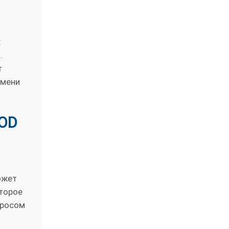
х
.
т
емени
OD
ожет
оторое
просом