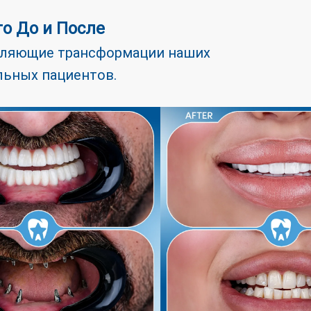
о До и После
тляющие трансформации наших
ьных пациентов.