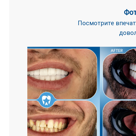
Фот
Посмотрите впеча
довол