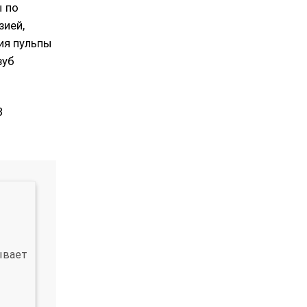
ы по
зией,
ия пульпы
зуб
В
ывает