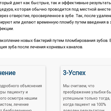
оторый дает как быстрые, так и эффективные результат
цедура, которая обычно проводится под местной анесте
ез отверстие, просверленное в зубе. Так, после удален
бируют или делают временную пломбу путем введения в 
фекции.
акопление новых бактерий путем пломбирования зубов. 
ия зуба после лечения корневых каналов.
чение
3-Успех
одробного объяснения
Мы считаем, что
ры пациенту и
преображение улыбки б
ого осмотра нашим
успешным только тогда,
истом, лечение
когда пациент на 100%
т безболезненно.
доволен результатом.