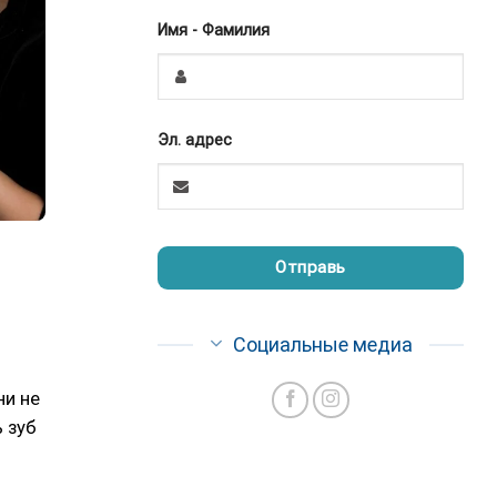
Имя - Фамилия
Эл. адрес
Отправь
Это
Социальные медиа
поле
должно
быть
ни не
пустым
 зуб