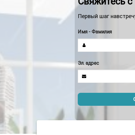
Свяжитесь с
Первый шаг навстреч
Имя - Фамилия
Эл. адрес
Это
поле
должно