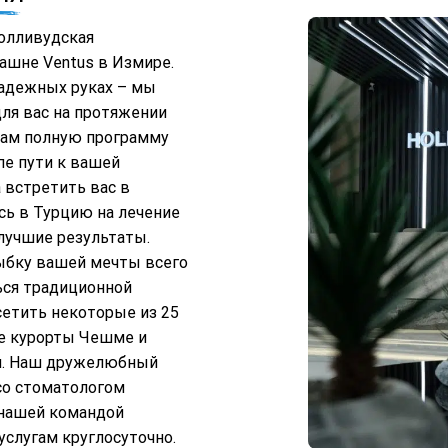
олливудская
ашне Ventus в Измире.
надежных руках – мы
для вас на протяжении
 вам полную программу
пе пути к вашей
 встретить вас в
сь в Турцию на лечение
илучшие результаты.
ыбку вашей мечты всего
ься традиционной
сетить некоторые из 25
е курорты Чешме и
ля. Наш дружелюбный
 со стоматологом
с нашей командой
услугам круглосуточно.