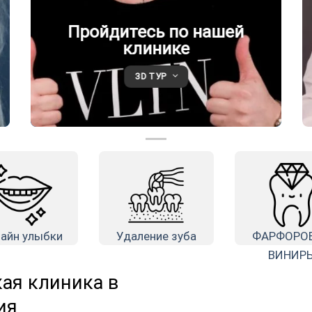
Пройдитесь по нашей
клинике
3D ТУР
айн улыбки
Удаление зуба
ФАРФОРО
ВИНИР
ая клиника в
ия